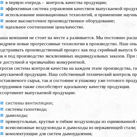
в первую очередь - контроль качества продукции;
эффективная система управления качеством выпускаемой проду
использование инновационных технологий, и применение научны
новое высокоточное производственное оборудование;
идеальное соотношение цена/качество.
аша компания не стоит на месте а развивается. Мы постоянно рас
недряем новые прогрессивные технологии в производство. Наш опы
одстраивать производственный процесс как под серийный выпуск 
ак и под производство эксклюзивных индивидуальных заказов. При 
е доступной и чрезвычайно конкурентной.
трогая система контроля качества на каждом этапе производства, г
ыпускаемой продукции. Наш собственный технический контроль про
оставляемого сырья, так и состояние и упаковку уже готового про
отрудников также способствует идеальному качеству продукции.
ссортимент выпускаемой продукции:
системы вентиляции
;
системы газоотвода;
дымоходы;
прямоугольные, круглые и гибкие воздуховоды из оцинкованной 
всевозможные воздуховоды и дымоходы из нержавеющей стали;
комплектующие для систем дымоудаления;