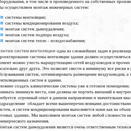
борудования, в том числе и произведенного на собственных произ
ы осуществляем монтаж инженерных систем:
системы вентиляции;
системы кондиционирования воздуха;
монтаж систем дымоудаления;
монтаж систем подпора воздуха;
монтаж систем тепло - холодоснабжения;
онтаж систем вентиляции
одна из сложнейших задач в реализаци
роектирование системы вентиляции здания должен осуществляться н
омент можно учесть маршрутизацию сетей воздуховодов и прочих
асательно друг друга. Это позволит свести к минимуму все риски в
бслуживания систем, оптимизировать размещение воздуховодов, а 
ентиляционных систем в здании.
ложнее создать климатические системы уже в готовом помещении.
анимать минимум места, они должны не портить внешний и внутрен
ребуется огромный опыт в данном направлении и значительная кв
одразделение обладает всеми вышеперечисленными достоинствами
истем, и систем кондиционирования выполняется нами как на объект
отовых зданиях. Мы выполняем монтаж систем любой сложности на
оммерческого назначения.
онтаж систем дымоудаления является очень ответственным технол