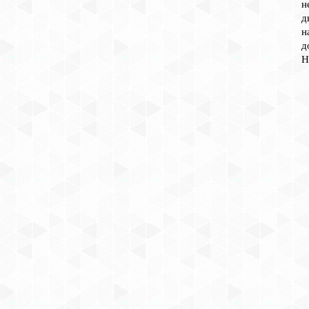
н
д
н
д
Н