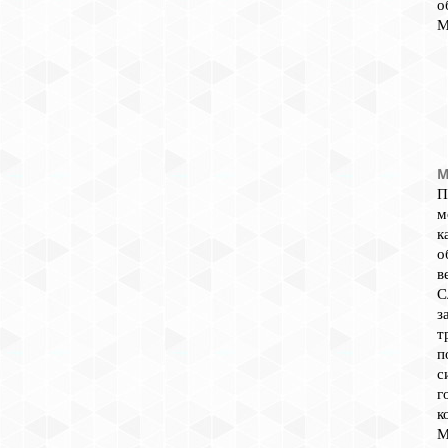
о
М
М
П
м
к
о
в
С
з
т
п
с
г
к
М