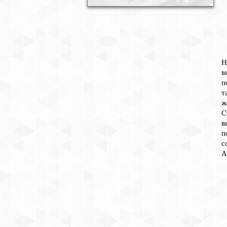
Н
в
п
т
ж
С
в
п
с
А